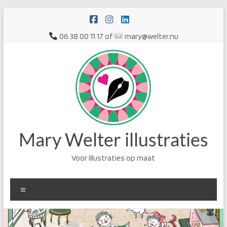
Ga
naar
de
06 38 00 11 17 of
mary@welter.nu
inhoud
Mary Welter illustraties
Voor illustraties op maat
Menu