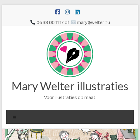
Ga
naar
de
06 38 00 11 17 of
mary@welter.nu
inhoud
Mary Welter illustraties
Voor illustraties op maat
Menu