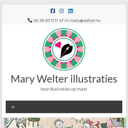
Ga
naar
de
06 38 00 11 17 of
mary@welter.nu
inhoud
Mary Welter illustraties
Voor illustraties op maat
Menu