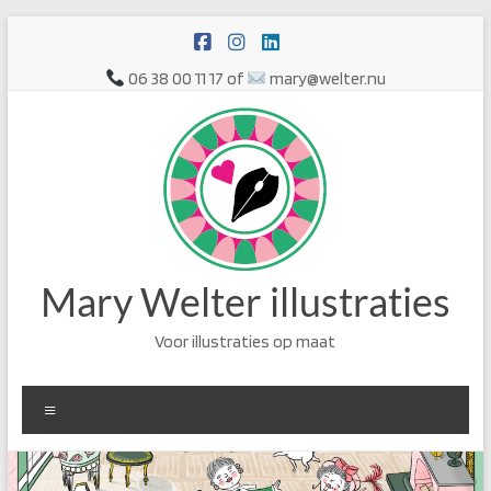
Ga
naar
de
06 38 00 11 17 of
mary@welter.nu
inhoud
Mary Welter illustraties
Voor illustraties op maat
Menu