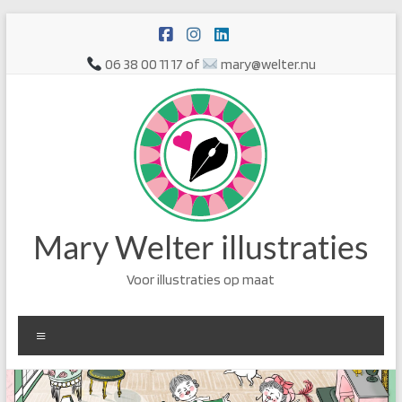
Ga
naar
de
06 38 00 11 17 of
mary@welter.nu
inhoud
Mary Welter illustraties
Voor illustraties op maat
Menu