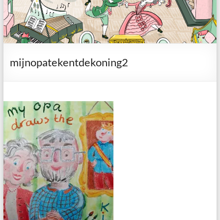
mijnopatekentdekoning2