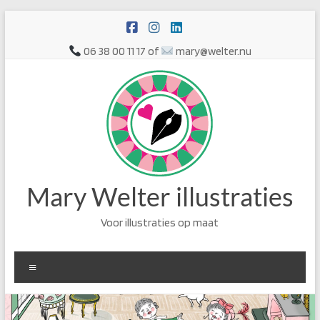
Ga
naar
de
06 38 00 11 17 of
mary@welter.nu
inhoud
Mary Welter illustraties
Voor illustraties op maat
Menu