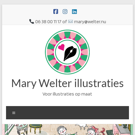
Ga
naar
de
06 38 00 11 17 of
mary@welter.nu
inhoud
Mary Welter illustraties
Voor illustraties op maat
Menu