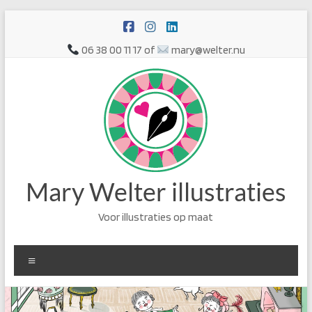
Ga
naar
de
06 38 00 11 17 of
mary@welter.nu
inhoud
Mary Welter illustraties
Voor illustraties op maat
Menu