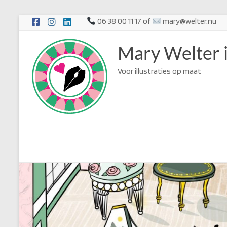
Ga
06 38 00 11 17 of
mary@welter.nu
naar
de
Mary Welter i
inhoud
Voor illustraties op maat