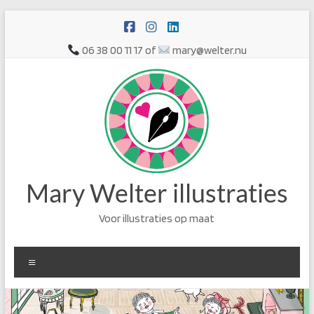
Ga
naar
de
06 38 00 11 17 of
mary@welter.nu
inhoud
Mary Welter illustraties
Voor illustraties op maat
Menu