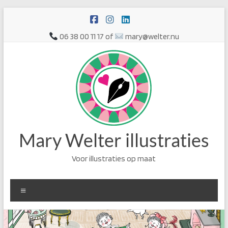
Ga
naar
de
06 38 00 11 17 of
mary@welter.nu
inhoud
Mary Welter illustraties
Voor illustraties op maat
Menu