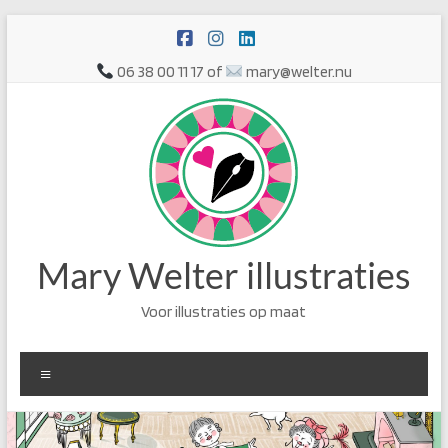
Ga
naar
de
06 38 00 11 17 of
mary@welter.nu
inhoud
Mary Welter illustraties
Voor illustraties op maat
Menu