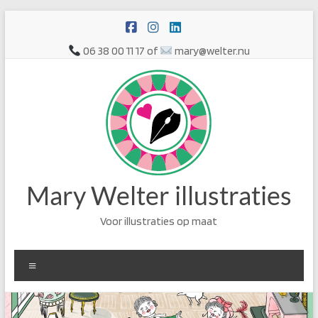
Ga
naar
de
06 38 00 11 17 of
mary@welter.nu
inhoud
Mary Welter illustraties
Voor illustraties op maat
Menu