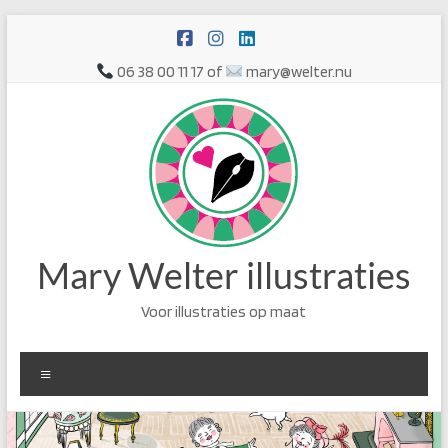
Ga
naar
de
06 38 00 11 17 of
mary@welter.nu
inhoud
Mary Welter illustraties
Voor illustraties op maat
Menu