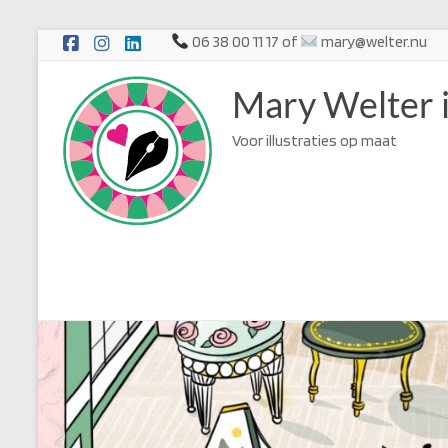
Ga
06 38 00 11 17 of
mary@welter.nu
naar
de
Mary Welter i
inhoud
Voor illustraties op maat