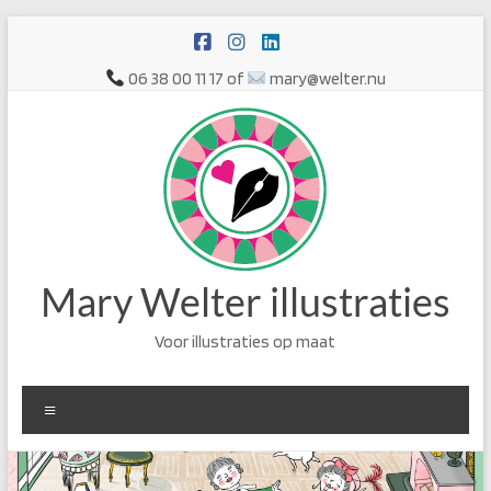
Ga
naar
de
06 38 00 11 17 of
mary@welter.nu
inhoud
Mary Welter illustraties
Voor illustraties op maat
Menu