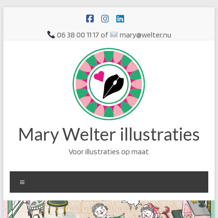
Ga
naar
de
06 38 00 11 17 of
mary@welter.nu
inhoud
Mary Welter illustraties
Voor illustraties op maat
Menu