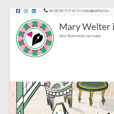
Ga
06 38 00 11 17 of
mary@welter.nu
naar
de
Mary Welter i
inhoud
Voor illustraties op maat