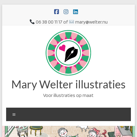
Ga
naar
de
06 38 00 11 17 of
mary@welter.nu
inhoud
Mary Welter illustraties
Voor illustraties op maat
Menu