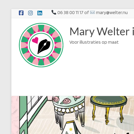
Ga
06 38 00 11 17 of
mary@welter.nu
naar
de
Mary Welter i
inhoud
Voor illustraties op maat