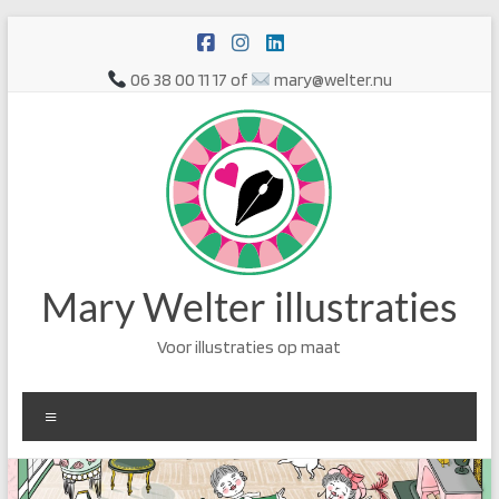
Ga
naar
de
06 38 00 11 17 of
mary@welter.nu
inhoud
Mary Welter illustraties
Voor illustraties op maat
Menu