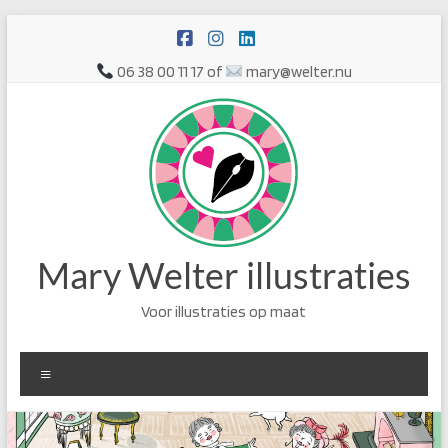
Ga
naar
de
06 38 00 11 17 of
mary@welter.nu
inhoud
Mary Welter illustraties
Voor illustraties op maat
Menu