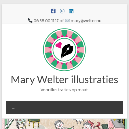
Ga
naar
de
06 38 00 11 17 of
mary@welter.nu
inhoud
Mary Welter illustraties
Voor illustraties op maat
Menu