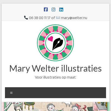
Ga
naar
de
06 38 00 11 17 of
mary@welter.nu
inhoud
Mary Welter illustraties
Voor illustraties op maat
Menu