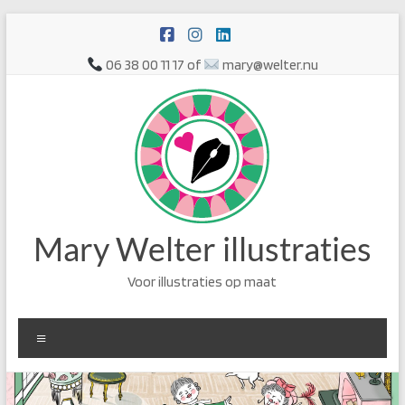
Ga
naar
de
06 38 00 11 17 of
mary@welter.nu
inhoud
Mary Welter illustraties
Voor illustraties op maat
Menu