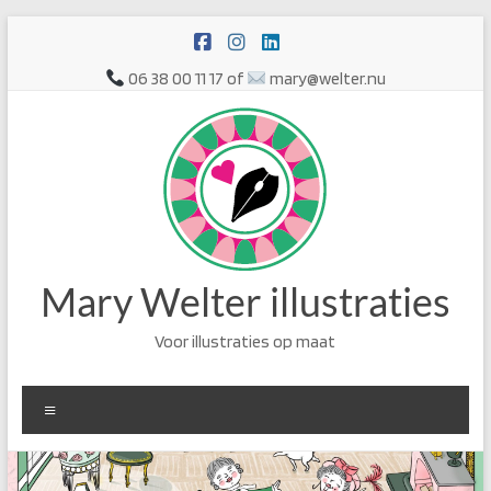
Ga
naar
de
06 38 00 11 17 of
mary@welter.nu
inhoud
Mary Welter illustraties
Voor illustraties op maat
Menu