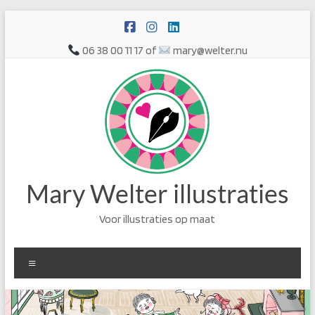
Ga
naar
de
06 38 00 11 17 of
mary@welter.nu
inhoud
Mary Welter illustraties
Voor illustraties op maat
Menu