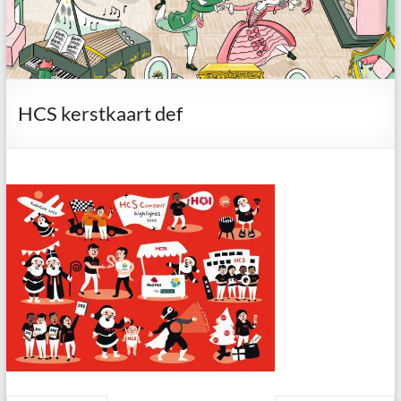
HCS kerstkaart def