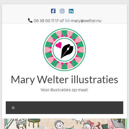
Ga
naar
de
06 38 00 11 17 of
mary@welter.nu
inhoud
Mary Welter illustraties
Voor illustraties op maat
Menu