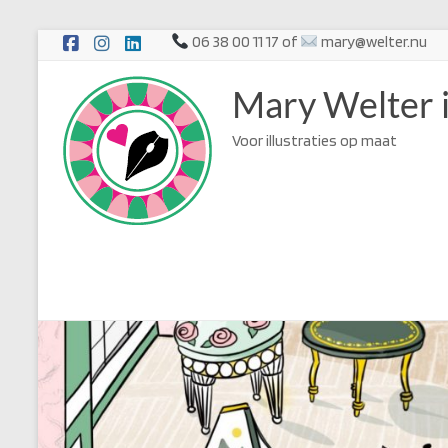
Ga
06 38 00 11 17 of
mary@welter.nu
naar
de
Mary Welter i
inhoud
Voor illustraties op maat