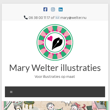
Ga
naar
de
06 38 00 11 17 of
mary@welter.nu
inhoud
Mary Welter illustraties
Voor illustraties op maat
Menu